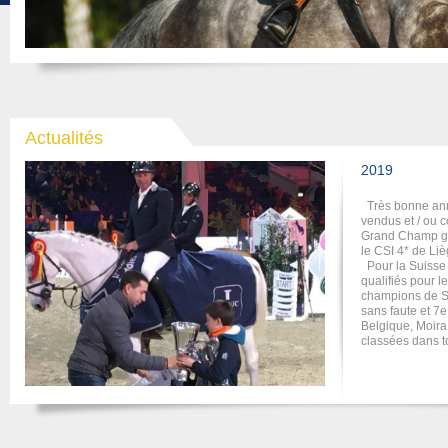
Actualités
2021
Malgrés ces de
chevaux ont trav
C-Lena Du Gran
la calification 
de la qualif du 
Cyrus du Grand
critérium des 4 
Cybelle, se cl
de Baudour avec
même champion