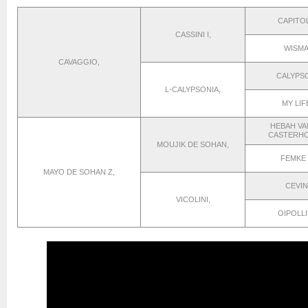
CAPITOL
CASSINI I,
WISMA
CAVAGGIO,
CALYPSO 
L-CALYPSONIA,
MY LIF
HEBAH VA
CASTERHO
MOUJIK DE SOHAN,
FEMKE 
MAYO DE SOHAN Z,
CEVIN
VICOLINI,
OIPOLLI