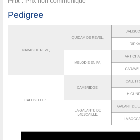
Prix
: Prix non communiqué
Pedigree
JALISCO
QUIDAM DE REVEL,
DIRKA
NABAB DE REVE,
ARTICHA
MELODIE EN FA,
CARAVEL
CALETTO
CAMBRIDGE,
HIGUND
CALLISTO HZ,
GALANT DE L
LA GALANTE DE
L4ESCAILLE,
LA BOCCA